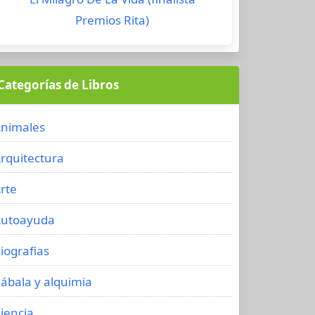
Premios Rita)
Categorías de Libros
nimales
rquitectura
rte
utoayuda
iografias
ábala y alquimia
iencia