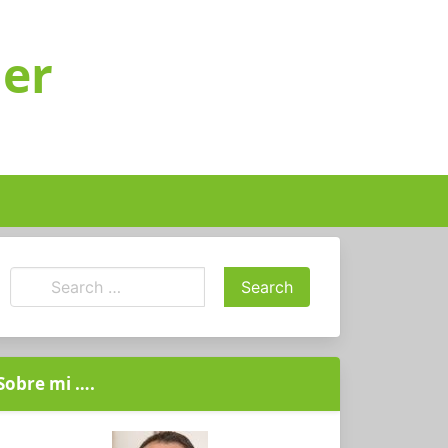
ger
Sobre mi ….