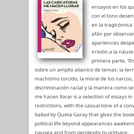
ensayos en los que
con el tono dese
en la tragicómica 
afán por observar 
apariencias despi
irrisión a la náus
primera parte, ‘Ri
sobre un amplio abanico de temas: la tern
machismo torcido, la moral de los narcos, 
discriminación racial y la manera como se
me hacen llorar is a selection of essays i
restrictions, with the casual tone of a co
ballad by Queta Garay that gives the book i
political life beyond appearances awakens 
nausea and from perplexity to grimace.