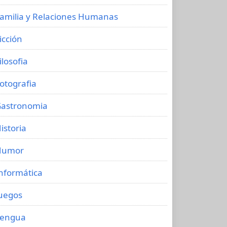
amilia y Relaciones Humanas
icción
ilosofia
otografia
astronomia
istoria
Humor
nformática
uegos
Lengua