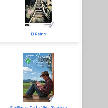
El Reino
El Milagro De La Vida (finalista