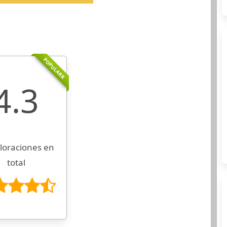
POPULARR
4.3
loraciones en
total