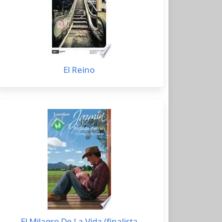
El Reino
El Milagro De La Vida (finalista