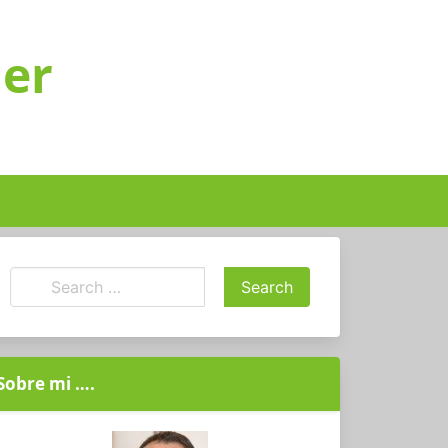
ger
Sobre mi ….