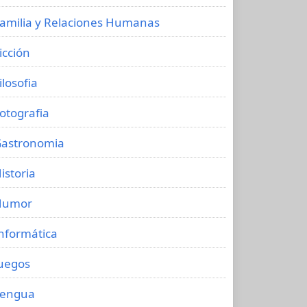
amilia y Relaciones Humanas
icción
ilosofia
otografia
astronomia
istoria
Humor
nformática
uegos
Lengua