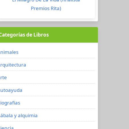
Premios Rita)
Categorías de Libros
nimales
rquitectura
rte
utoayuda
iografias
ábala y alquimia
iencia