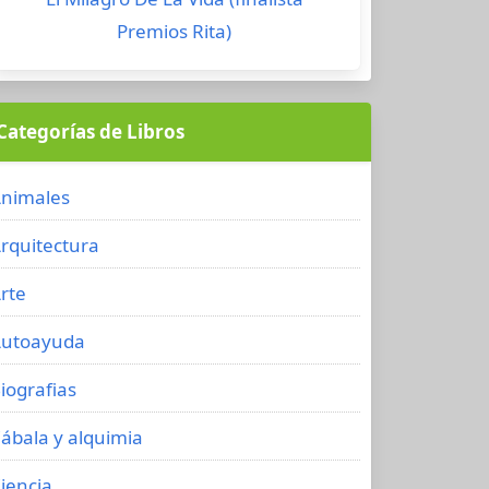
Premios Rita)
Categorías de Libros
nimales
rquitectura
rte
utoayuda
iografias
ábala y alquimia
iencia