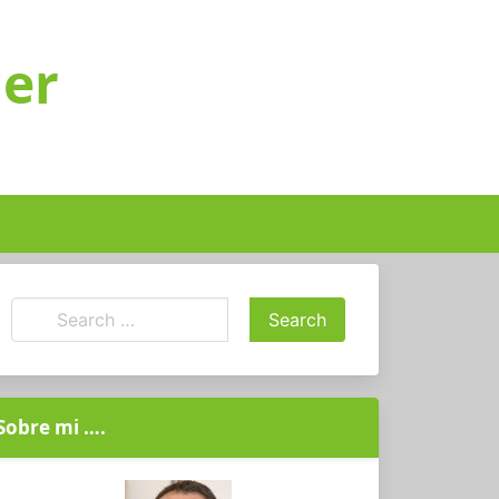
ger
Sobre mi ….