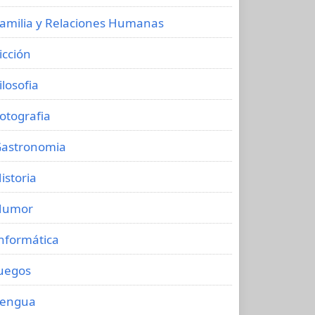
amilia y Relaciones Humanas
icción
ilosofia
otografia
astronomia
istoria
Humor
nformática
uegos
Lengua