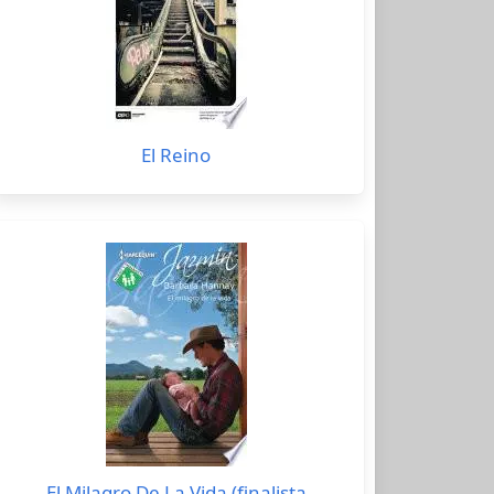
El Reino
El Milagro De La Vida (finalista