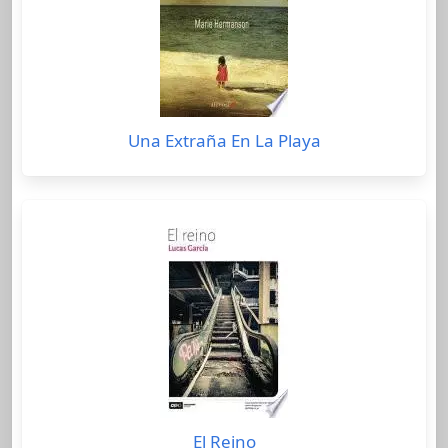
Una Extraña En La Playa
El Reino