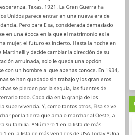
 esperanza. Texas, 1921. La Gran Guerra ha
dos Unidos parece entrar en una nueva era de
dancia. Pero para Elsa, considerada demasiado
e en una época en la que el matrimonio es la
a mujer, el futuro es incierto. Hasta la noche en
 Martinelli y decide cambiar la dirección de su
tación arruinada, solo le queda una opción
rse con un hombre al que apenas conoce. En 1934,
as se han quedado sin trabajo y los granjeros
chas se pierden por la sequía, las fuentes de
rrarlo todo. Cada día en la granja de los
la supervivencia. Y, como tantos otros, Elsa se ve
char por la tierra que ama o marchar al Oeste, a
ra su familia. *Número 1 en la lista de más
1 en la lista de más vendidos de USA Today *Una