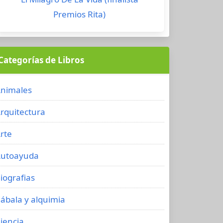
Premios Rita)
Categorías de Libros
nimales
rquitectura
rte
utoayuda
iografias
ábala y alquimia
iencia