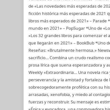
de «Las novedades más esperadas de 202
ficción histórica más esperadas de 2021
libros más esperados de 2021» – Parade *U
mundo en 2021» – PopSugar *Uno de «Los 
«Los 32 grandes libros para comenzar el 
que llegarán en 2021» – BookBub *Uno de 
Reseñas: «Brutalmente hermosa.» Newswee
sacrificio… Combina un crudo realismo co
prosa lírica que suena esperanzadora y au
Weekly «Extraordinaria… Una novela rica y
perseverancia y la amistad y fortaleza de 
sobrecogedoramente profética con su hist
arrasadas, xenofobia, y miedo al contagi
fuerzas y reconstruir. Su mensaje es est
«Épica y evocadora, una conmovedora hist