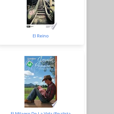
El Reino
El Milagro De La Vida (finalista