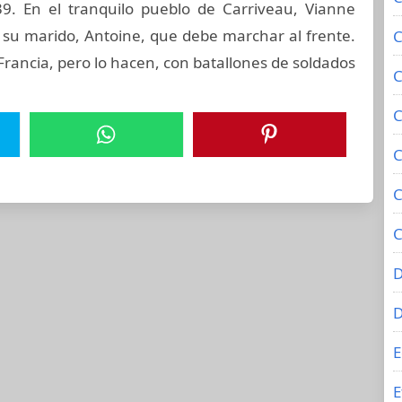
939. En el tranquilo pueblo de Carriveau, Vianne
 su marido, Antoine, que debe marchar al frente.
C
 Francia, pero lo hacen, con batallones de soldados
C
C
C
C
C
D
E
E