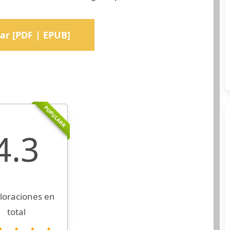
ar [PDF | EPUB]
POPULARR
4.3
loraciones en
total