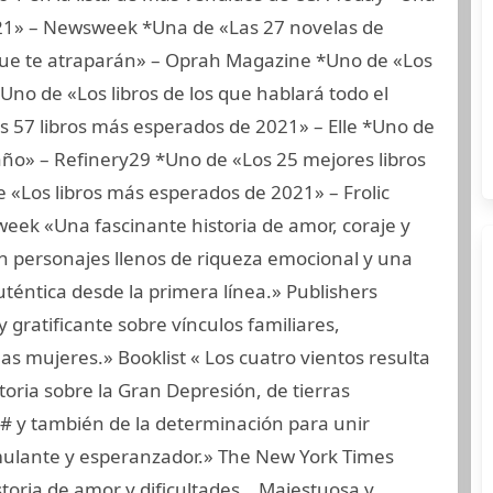
1» – Newsweek *Una de «Las 27 novelas de
 que te atraparán» – Oprah Magazine *Uno de «Los
no de «Los libros de los que hablará todo el
57 libros más esperados de 2021» – Elle *Uno de
año» – Refinery29 *Uno de «Los 25 mejores libros
«Los libros más esperados de 2021» – Frolic
k «Una fascinante historia de amor, coraje y
n personajes llenos de riqueza emocional y una
téntica desde la primera línea.» Publishers
 gratificante sobre vínculos familiares,
las mujeres.» Booklist « Los cuatro vientos resulta
oria sobre la Gran Depresión, de tierras
o# y también de la determinación para unir
imulante y esperanzador.» The New York Times
oria de amor y dificultades… Majestuosa y