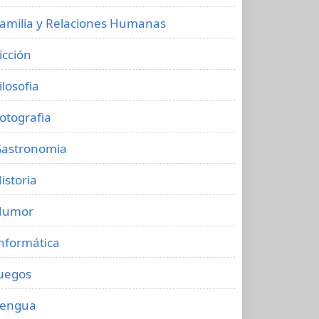
amilia y Relaciones Humanas
icción
ilosofia
otografia
astronomia
istoria
Humor
nformática
uegos
Lengua