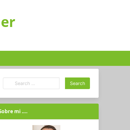
ger
Sobre mi ….