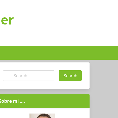
ger
Sobre mi ….