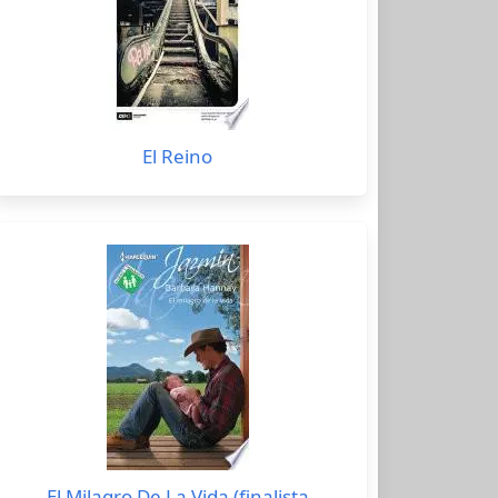
El Reino
El Milagro De La Vida (finalista