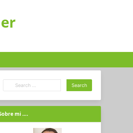
ger
Sobre mi ….