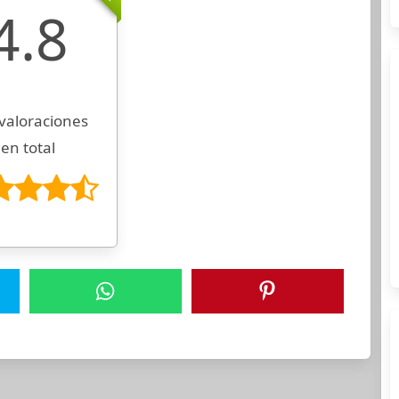
4.8
valoraciones
en total