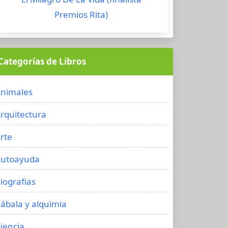
Premios Rita)
Categorías de Libros
nimales
rquitectura
rte
utoayuda
iografias
ábala y alquimia
iencia