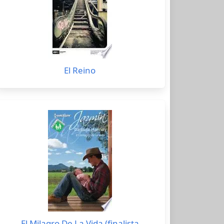
El Reino
El Milagro De La Vida (finalista