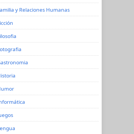
amilia y Relaciones Humanas
icción
ilosofia
otografia
astronomia
istoria
Humor
nformática
uegos
Lengua