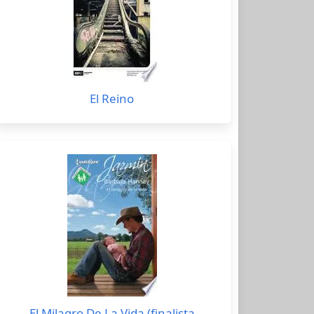
El Reino
El Milagro De La Vida (finalista