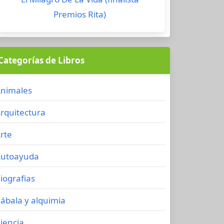
Premios Rita)
Categorías de Libros
nimales
rquitectura
rte
utoayuda
iografias
ábala y alquimia
iencia