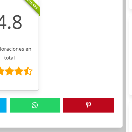
POPULARR
4.8
loraciones en
total