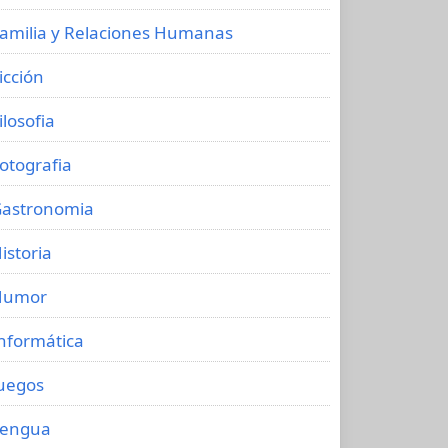
amilia y Relaciones Humanas
icción
ilosofia
otografia
astronomia
istoria
Humor
nformática
uegos
Lengua