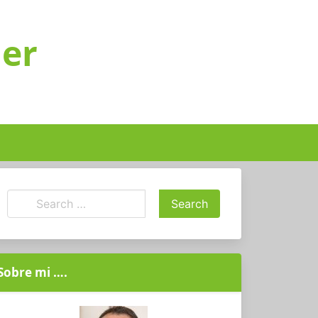
ger
Sobre mi ….