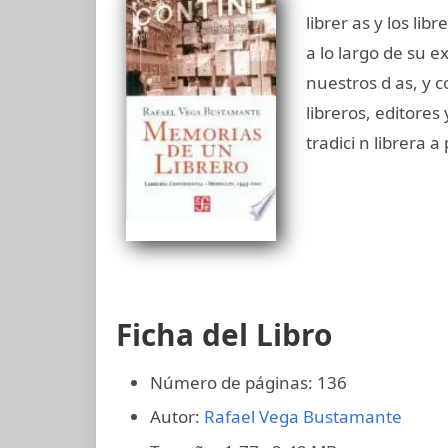
librer as y los lib
a lo largo de su e
nuestros d as, y c
libreros, editore
tradici n librera a
Ficha del Libro
Número de páginas: 136
Autor:
Rafael Vega Bustamante