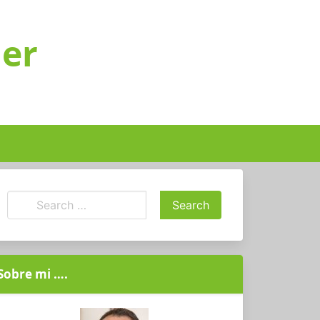
ger
Sobre mi ….