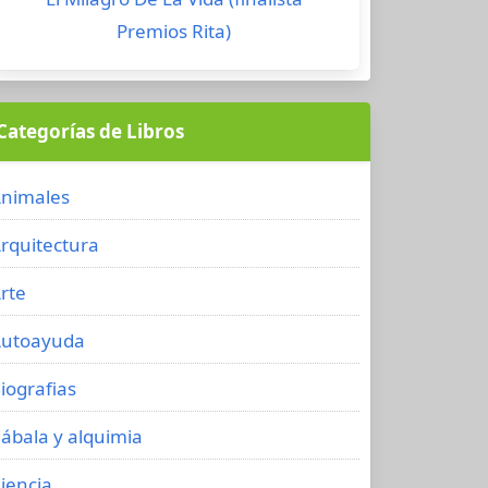
Premios Rita)
Categorías de Libros
nimales
rquitectura
rte
utoayuda
iografias
ábala y alquimia
iencia