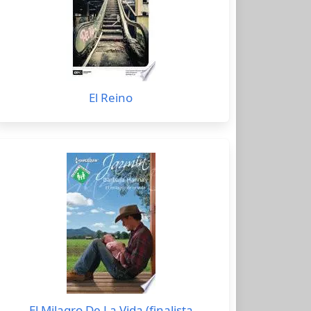
El Reino
El Milagro De La Vida (finalista