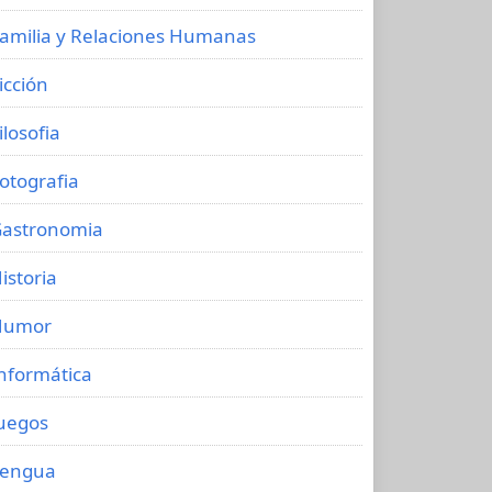
amilia y Relaciones Humanas
icción
ilosofia
otografia
astronomia
istoria
Humor
nformática
uegos
Lengua