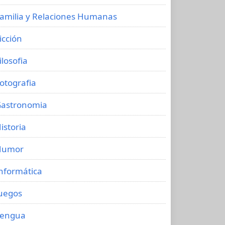
amilia y Relaciones Humanas
icción
ilosofia
otografia
astronomia
istoria
Humor
nformática
uegos
Lengua