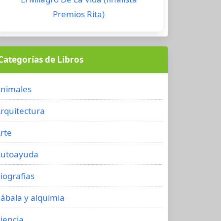
Premios Rita)
Categorías de Libros
nimales
rquitectura
rte
utoayuda
iografias
ábala y alquimia
iencia