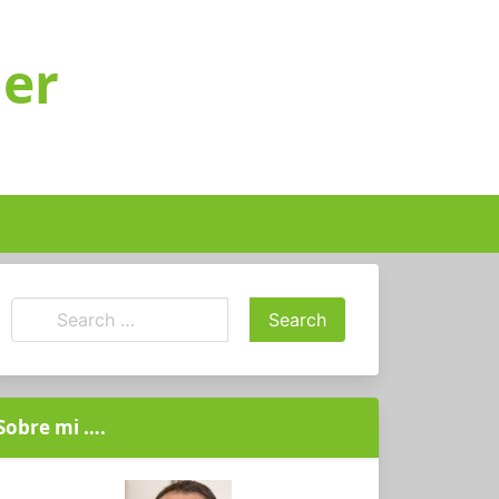
ger
Sobre mi ….