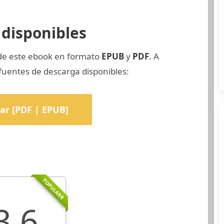
disponibles
 de este ebook en formato
EPUB
y
PDF
. A
fuentes de descarga disponibles:
ar [PDF | EPUB]
POPULARR
3.6