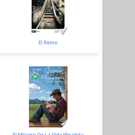
El Reino
El Milagro De La Vida (finalista