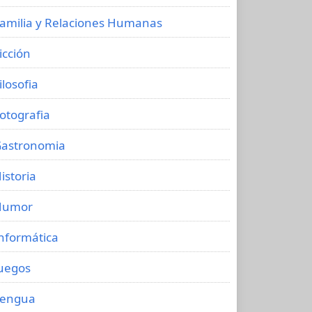
amilia y Relaciones Humanas
icción
ilosofia
otografia
astronomia
istoria
Humor
nformática
uegos
Lengua