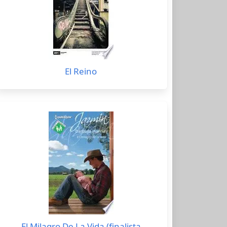
El Reino
El Milagro De La Vida (finalista