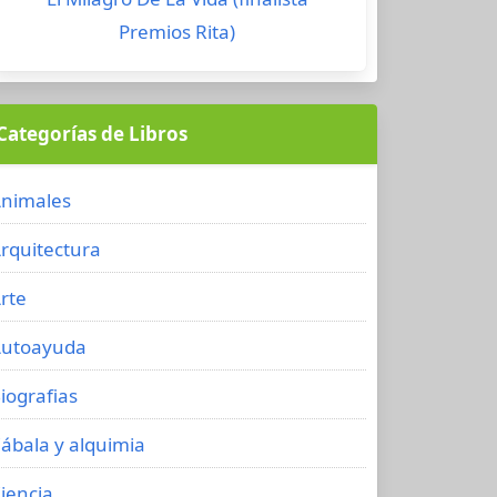
Premios Rita)
Categorías de Libros
nimales
rquitectura
rte
utoayuda
iografias
ábala y alquimia
iencia