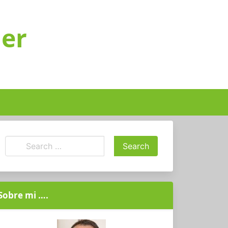
ger
Sobre mi ….