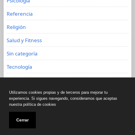
Psicología
Referencia
Religión
Salud y Fitness
Sin categoría
Tecnología
Viajes
Utilizamos cookies propias y de terceros para mejorar tu
experiencia. Si sigues navegando, consideramos que aceptas
nuestra política de cookies
Copyright © All rights reserved.
Cerrar
Biblioteca de libros olvidados 2020