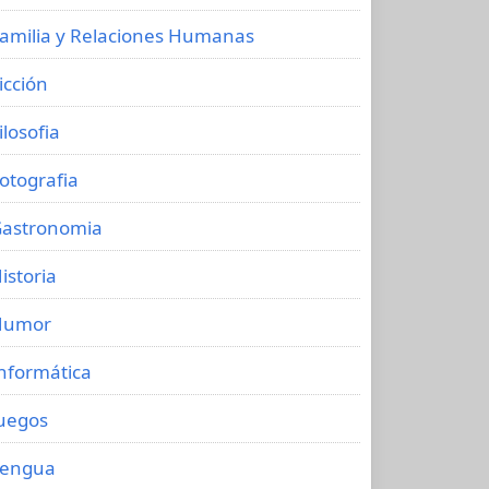
amilia y Relaciones Humanas
icción
ilosofia
otografia
astronomia
istoria
Humor
nformática
uegos
Lengua