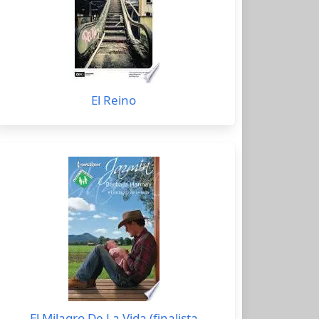
El Reino
El Milagro De La Vida (finalista