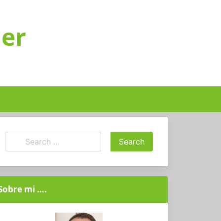
ger
Sobre mi ….