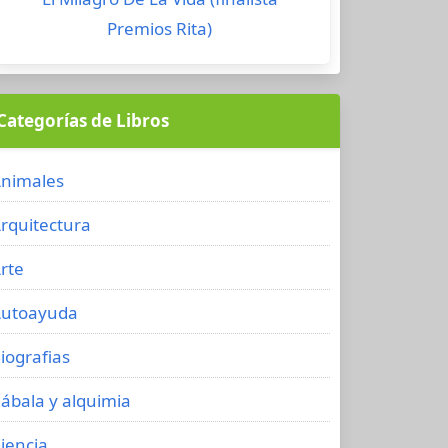
Premios Rita)
Categorías de Libros
nimales
rquitectura
rte
utoayuda
iografias
ábala y alquimia
iencia