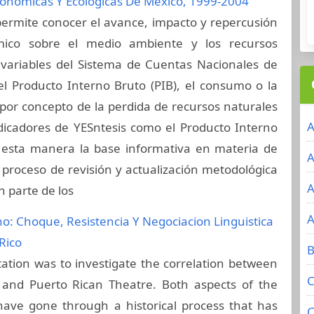
onómicas Y Ecológicas De México, 1999-2004
permite conocer el avance, impacto y repercusión
ico sobre el medio ambiente y los recursos
e variables del Sistema de Cuentas Nacionales de
 Producto Interno Bruto (PIB), el consumo o la
e por concepto de la perdida de recursos naturales
A
dicadores de YESntesis como el Producto Interno
e esta manera la base informativa en materia de
A
 proceso de revisión y actualización metodológica
A
n parte de los
A
no: Choque, Resistencia Y Negociacion Linguistica
Rico
B
rtation was to investigate the correlation between
C
 and Puerto Rican Theatre. Both aspects of the
have gone through a historical process that has
C