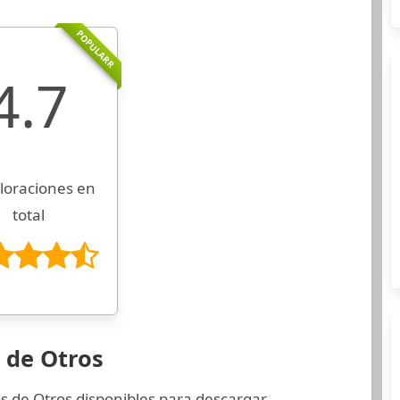
POPULARR
4.7
loraciones en
total
 de Otros
s de Otros disponibles para descargar