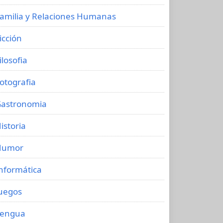
amilia y Relaciones Humanas
icción
ilosofia
otografia
astronomia
istoria
Humor
nformática
uegos
Lengua