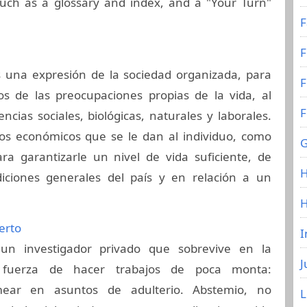
 such as a glossary and index, and a "Your Turn"
F
F
s una expresión de la sociedad organizada, para
F
s de las preocupaciones propias de la vida, al
F
ncias sociales, biológicas, naturales y laborales.
os económicos que se le dan al individuo, como
G
ara garantizarle un nivel de vida suficiente, de
H
iciones generales del país y en relación a un
erto
I
un investigador privado que sobrevive en la
J
 fuerza de hacer trabajos de poca monta:
mear en asuntos de adulterio. Abstemio, no