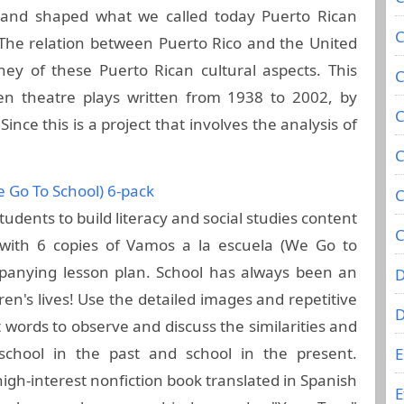
 and shaped what we called today Puerto Rican
C
The relation between Puerto Rico and the United
ney of these Puerto Rican cultural aspects. This
C
 ten theatre plays written from 1938 to 2002, by
C
nce this is a project that involves the analysis of
C
 Go To School) 6-pack
C
udents to build literacy and social studies content
C
 with 6 copies of Vamos a la escuela (We Go to
panying lesson plan. School has always been an
D
ren's lives! Use the detailed images and repetitive
 words to observe and discuss the similarities and
school in the past and school in the present.
E
igh-interest nonfiction book translated in Spanish
E