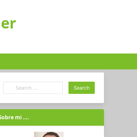
ger
Sobre mi ….