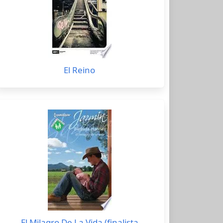
El Reino
El Milagro De La Vida (finalista