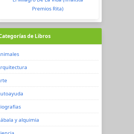
Premios Rita)
Categorías de Libros
nimales
rquitectura
rte
utoayuda
iografias
ábala y alquimia
iencia