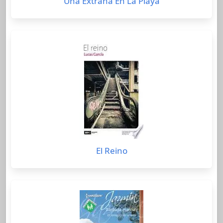
Una Extraña En La Playa
El Reino