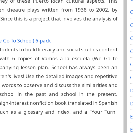
ney of these Puerto Rican cultural aspects. This
 ten theatre plays written from 1938 to 2002, by
C
nce this is a project that involves the analysis of
C
C
 Go To School) 6-pack
udents to build literacy and social studies content
C
 with 6 copies of Vamos a la escuela (We Go to
C
panying lesson plan. School has always been an
ren's lives! Use the detailed images and repetitive
C
 words to observe and discuss the similarities and
D
school in the past and school in the present.
igh-interest nonfiction book translated in Spanish
 such as a glossary and index, and a "Your Turn"
E
E