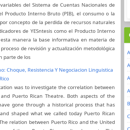
e variables del Sistema de Cuentas Nacionales de
 Producto Interno Bruto (PIB), el consumo o la
e por concepto de la perdida de recursos naturales
dicadores de YESntesis como el Producto Interno
e esta manera la base informativa en materia de
 proceso de revisión y actualización metodológica
A
n parte de los
A
no: Choque, Resistencia Y Negociacion Linguistica
A
Rico
rtation was to investigate the correlation between
A
 and Puerto Rican Theatre. Both aspects of the
B
have gone through a historical process that has
 and shaped what we called today Puerto Rican
C
The relation between Puerto Rico and the United
C