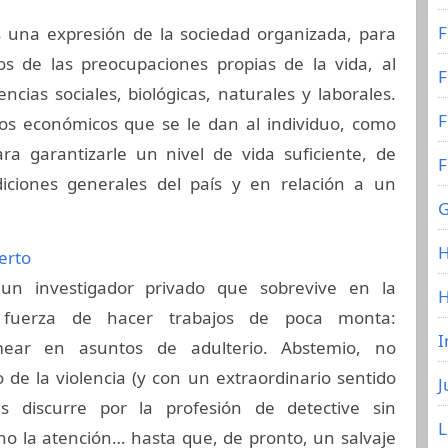
F
s una expresión de la sociedad organizada, para
s de las preocupaciones propias de la vida, al
F
ncias sociales, biológicas, naturales y laborales.
F
os económicos que se le dan al individuo, como
ara garantizarle un nivel de vida suficiente, de
F
iciones generales del país y en relación a un
G
H
erto
un investigador privado que sobrevive en la
 fuerza de hacer trabajos de poca monta:
I
mear en asuntos de adulterio. Abstemio, no
de la violencia (y con un extraordinario sentido
J
s discurre por la profesión de detective sin
o la atención… hasta que, de pronto, un salvaje