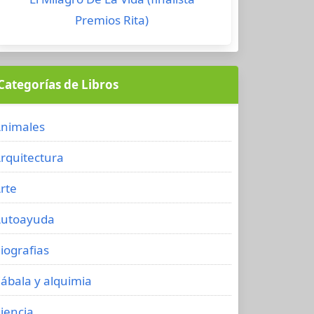
Premios Rita)
Categorías de Libros
nimales
rquitectura
rte
utoayuda
iografias
ábala y alquimia
iencia