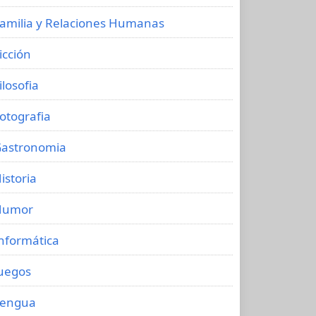
amilia y Relaciones Humanas
icción
ilosofia
otografia
astronomia
istoria
Humor
nformática
uegos
Lengua