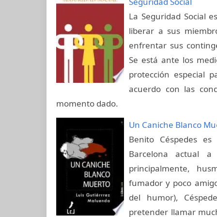
Seguridad Social
La Seguridad Social e
liberar a sus miembro
enfrentar sus continge
Se está ante los medi
protección especial p
acuerdo con las cond
momento dado.
Un Caniche Blanco Mu
Benito Céspedes es 
Barcelona actual a
principalmente, hus
fumador y poco amigo 
del humor), Céspede
pretender llamar much