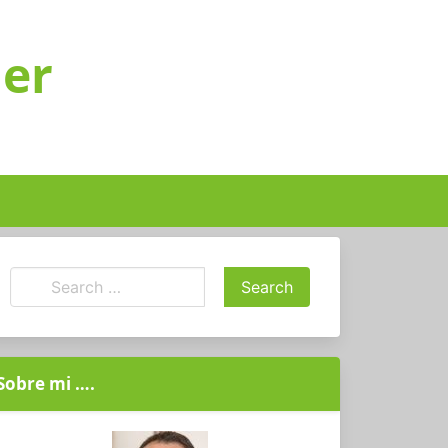
ger
Sobre mi ….