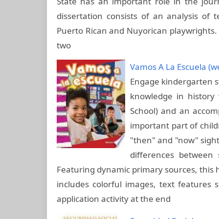
State has an important role in the jour
dissertation consists of an analysis of
Puerto Rican and Nuyorican playwrights. Si
two
Vamos A La Escuela (we
Engage kindergarten st
knowledge in history
School) and an accom
important part of child
"then" and "now" sight
differences between 
Featuring dynamic primary sources, this h
includes colorful images, text features
application activity at the end