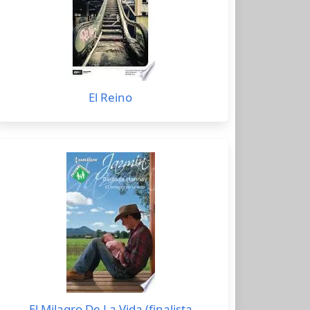
El Reino
El Milagro De La Vida (finalista