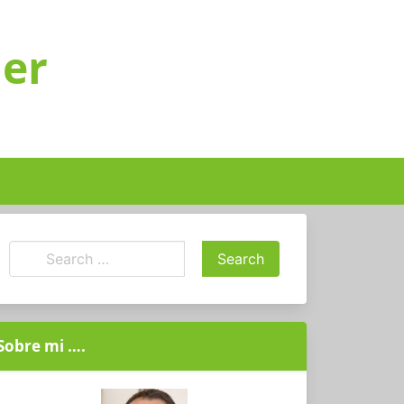
ger
Sobre mi ….