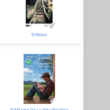
El Reino
El Milagro De La Vida (finalista