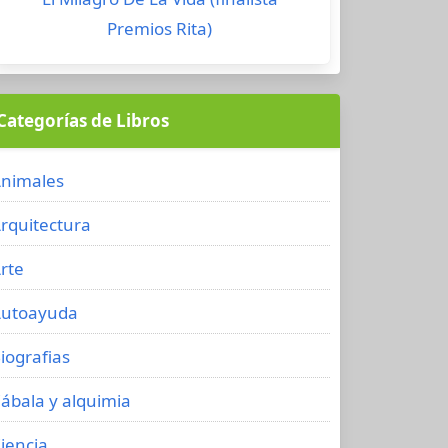
Premios Rita)
Categorías de Libros
nimales
rquitectura
rte
utoayuda
iografias
ábala y alquimia
iencia