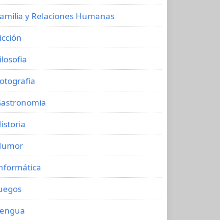
amilia y Relaciones Humanas
icción
ilosofia
otografia
astronomia
istoria
Humor
nformática
uegos
Lengua