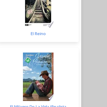
El Reino
El Milagro De La Vida (finalista