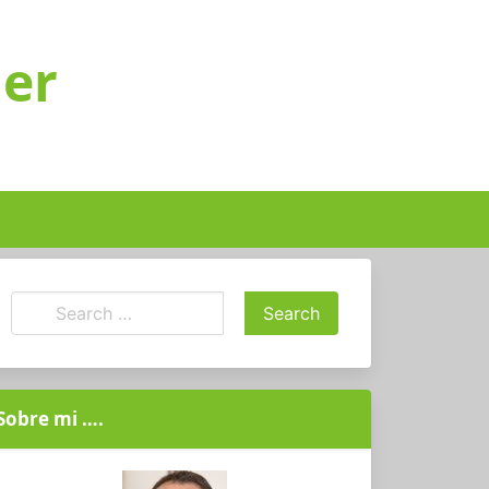
ger
Sobre mi ….