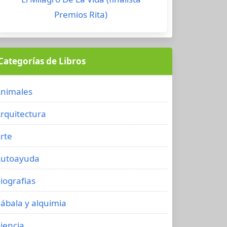
Premios Rita)
Categorías de Libros
nimales
rquitectura
rte
utoayuda
iografias
ábala y alquimia
iencia