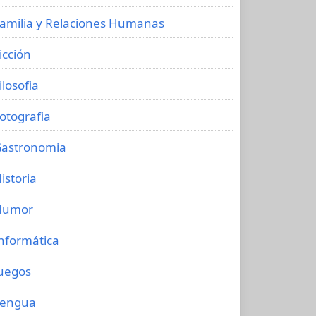
amilia y Relaciones Humanas
icción
ilosofia
otografia
astronomia
istoria
Humor
nformática
uegos
Lengua