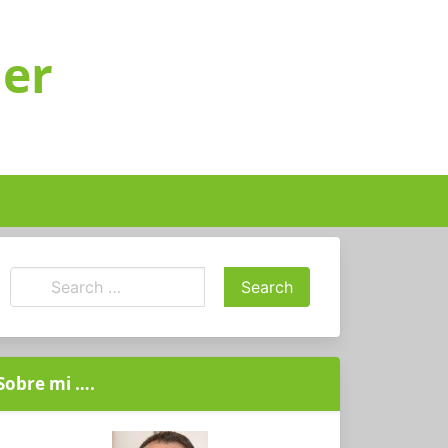
ger
Sobre mi ….