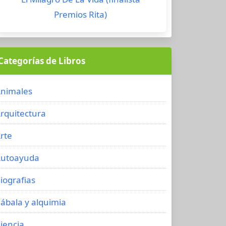
Premios Rita)
Categorías de Libros
nimales
rquitectura
rte
utoayuda
iografias
ábala y alquimia
iencia