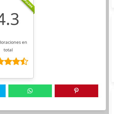
POPULARR
4.3
loraciones en
total