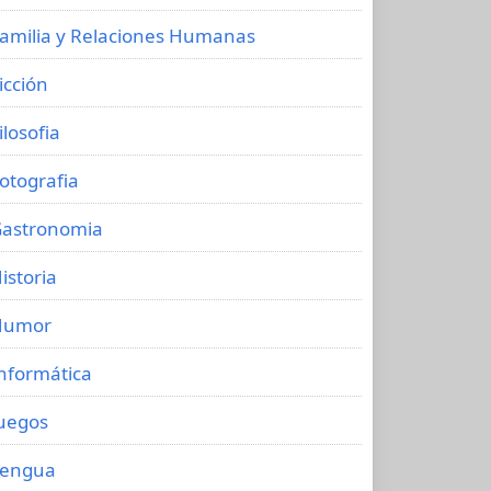
amilia y Relaciones Humanas
icción
ilosofia
otografia
astronomia
istoria
Humor
nformática
uegos
Lengua