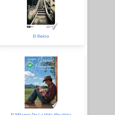
El Reino
El Milagro De La Vida (finalista