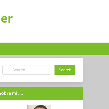
ger
Sobre mi ….