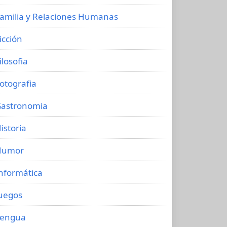
amilia y Relaciones Humanas
icción
ilosofia
otografia
astronomia
istoria
Humor
nformática
uegos
Lengua