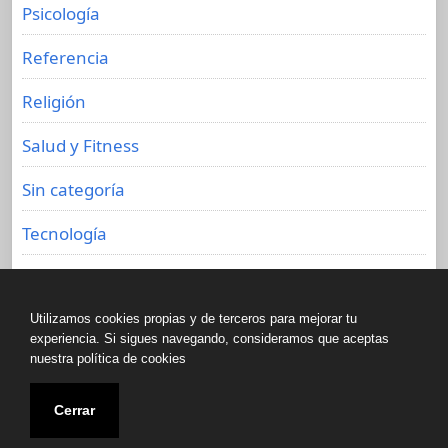
Psicología
Referencia
Religión
Salud y Fitness
Sin categoría
Tecnología
Viajes
Utilizamos cookies propias y de terceros para mejorar tu
experiencia. Si sigues navegando, consideramos que aceptas
nuestra política de cookies
Copyright © All rights reserved.
Cerrar
Biblioteca de libros olvidados 2020