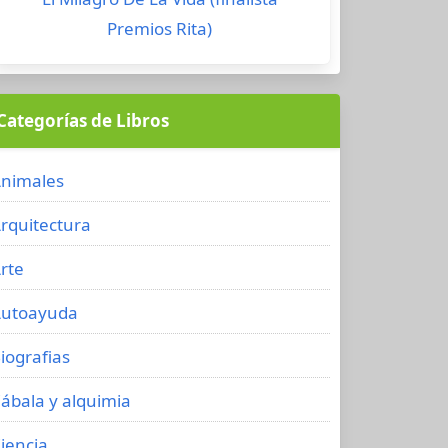
Premios Rita)
Categorías de Libros
nimales
rquitectura
rte
utoayuda
iografias
ábala y alquimia
iencia