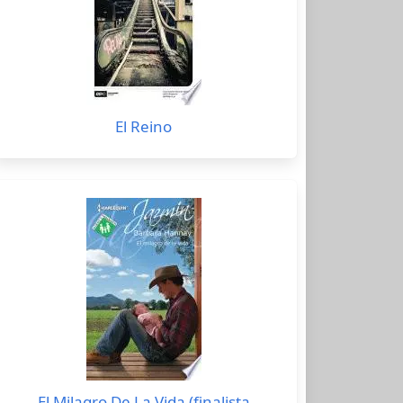
El Reino
El Milagro De La Vida (finalista