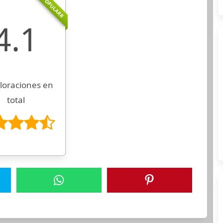
POPULARR
4.1
loraciones en
total