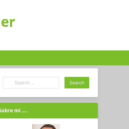
ger
Sobre mi ….