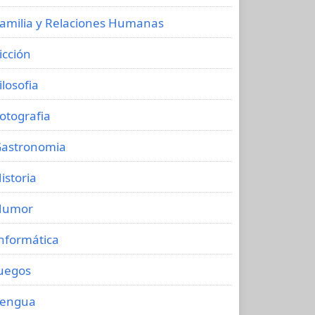
amilia y Relaciones Humanas
icción
ilosofia
otografia
astronomia
istoria
Humor
nformática
uegos
Lengua