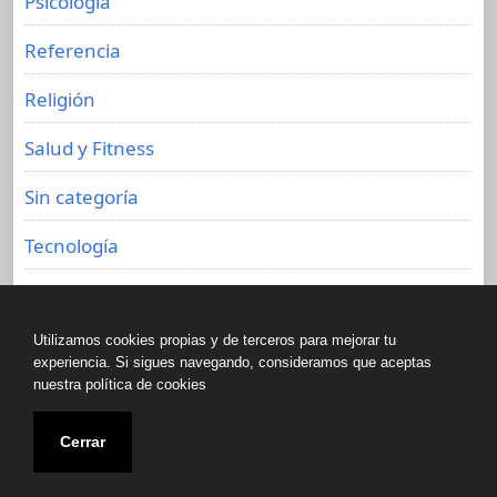
Psicología
Referencia
Religión
Salud y Fitness
Sin categoría
Tecnología
Viajes
Utilizamos cookies propias y de terceros para mejorar tu
experiencia. Si sigues navegando, consideramos que aceptas
nuestra política de cookies
Copyright © All rights reserved.
Cerrar
Biblioteca de libros olvidados 2020