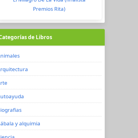
Premios Rita)
Categorías de Libros
nimales
rquitectura
rte
utoayuda
iografias
ábala y alquimia
iencia