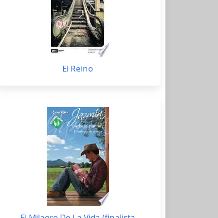
El Reino
El Milagro De La Vida (finalista