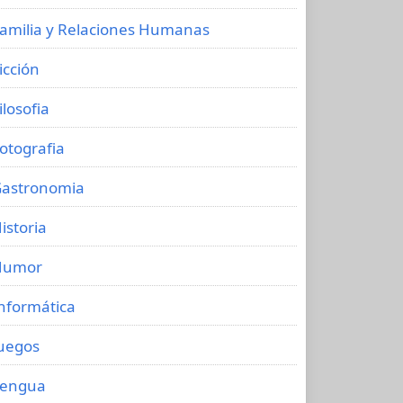
amilia y Relaciones Humanas
icción
ilosofia
otografia
astronomia
istoria
Humor
nformática
uegos
Lengua