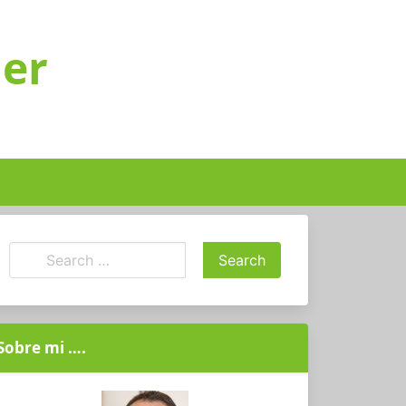
ger
Sobre mi ….