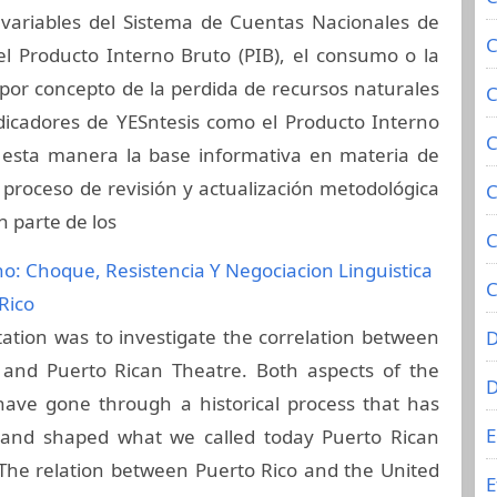
e variables del Sistema de Cuentas Nacionales de
C
 Producto Interno Bruto (PIB), el consumo o la
e por concepto de la perdida de recursos naturales
C
dicadores de YESntesis como el Producto Interno
C
e esta manera la base informativa en materia de
 proceso de revisión y actualización metodológica
C
n parte de los
C
no: Choque, Resistencia Y Negociacion Linguistica
C
Rico
rtation was to investigate the correlation between
D
 and Puerto Rican Theatre. Both aspects of the
have gone through a historical process that has
E
 and shaped what we called today Puerto Rican
The relation between Puerto Rico and the United
E