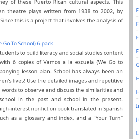
ney of these Puerto Rican cultural aspects. This
F
 ten theatre plays written from 1938 to 2002, by
nce this is a project that involves the analysis of
F
F
 Go To School) 6-pack
F
udents to build literacy and social studies content
 with 6 copies of Vamos a la escuela (We Go to
G
panying lesson plan. School has always been an
H
ren's lives! Use the detailed images and repetitive
 words to observe and discuss the similarities and
school in the past and school in the present.
I
igh-interest nonfiction book translated in Spanish
 such as a glossary and index, and a "Your Turn"
J