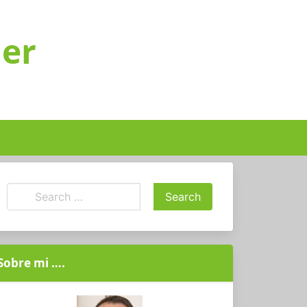
ger
Sobre mi ….