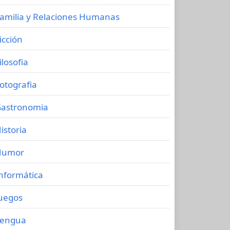
amilia y Relaciones Humanas
icción
ilosofia
otografia
astronomia
istoria
Humor
nformática
uegos
Lengua