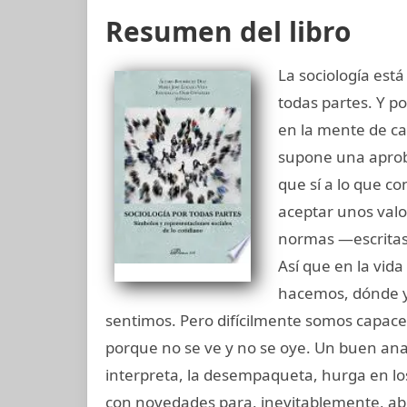
Resumen del libro
La sociología está
todas partes. Y p
en la mente de c
supone una aproba
que sí a lo que co
aceptar unos valo
normas —escritas
Así que en la vid
hacemos, dónde y
sentimos. Pero difícilmente somos capaces
porque no se ve y no se oye. Un buen anal
interpreta, la desempaqueta, hurga en los 
con novedades para, inevitablemente, ab