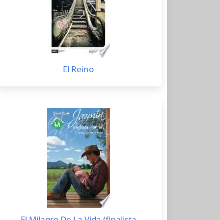
El Reino
El Milagro De La Vida (finalista