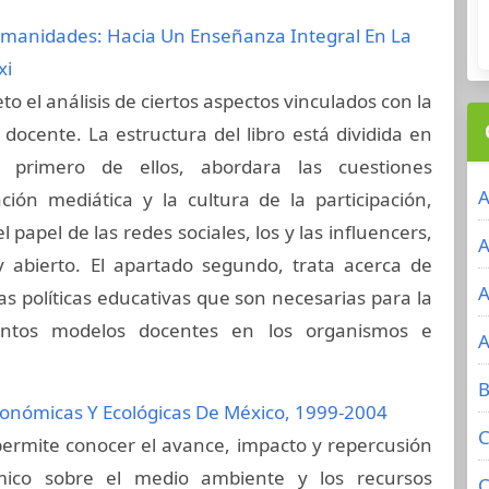
umanidades: Hacia Un Enseñanza Integral En La
xi
eto el análisis de ciertos aspectos vinculados con la
 docente. La estructura del libro está dividida en
l primero de ellos, abordara las cuestiones
A
ción mediática y la cultura de la participación,
 papel de las redes sociales, los y las influencers,
A
y abierto. El apartado segundo, trata acerca de
A
las políticas educativas que son necesarias para la
intos modelos docentes en los organismos e
A
B
onómicas Y Ecológicas De México, 1999-2004
C
permite conocer el avance, impacto y repercusión
ico sobre el medio ambiente y los recursos
C