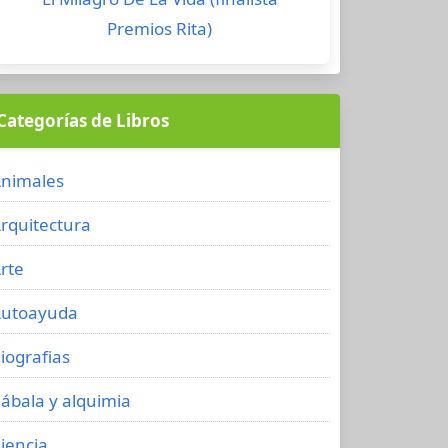
Premios Rita)
Categorías de Libros
nimales
rquitectura
rte
utoayuda
iografias
ábala y alquimia
iencia