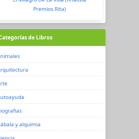
Premios Rita)
Categorías de Libros
nimales
rquitectura
rte
utoayuda
iografias
ábala y alquimia
iencia