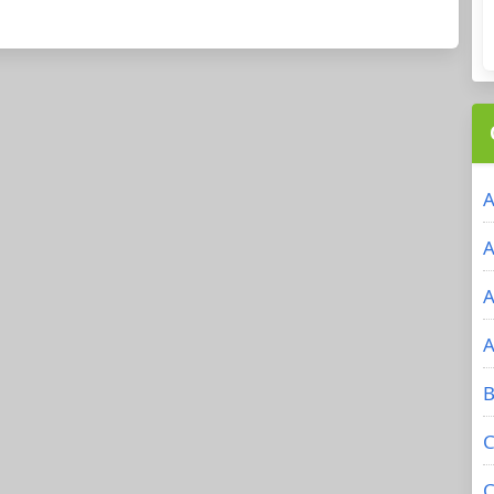
A
A
A
A
B
C
C