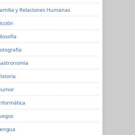
amilia y Relaciones Humanas
icción
ilosofia
otografia
astronomia
istoria
Humor
nformática
uegos
Lengua