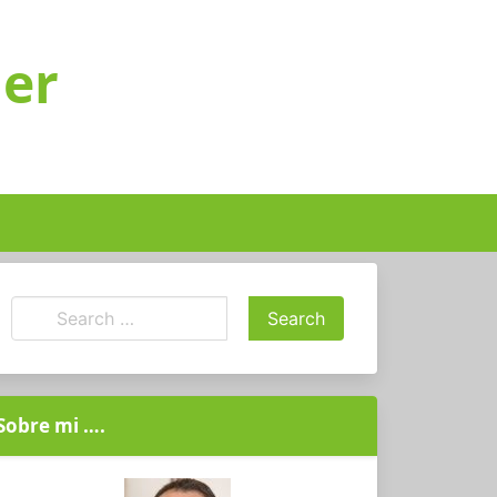
ger
Sobre mi ….