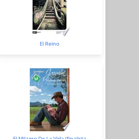
El Reino
El Milagro De La Vida (finalista