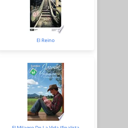
El Reino
El Milagro De La Vida (finalista