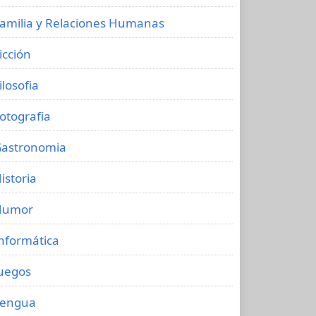
amilia y Relaciones Humanas
icción
ilosofia
otografia
astronomia
istoria
Humor
nformática
uegos
Lengua