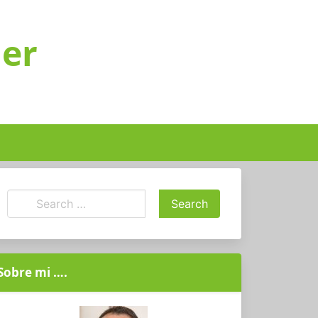
ger
Sobre mi ….