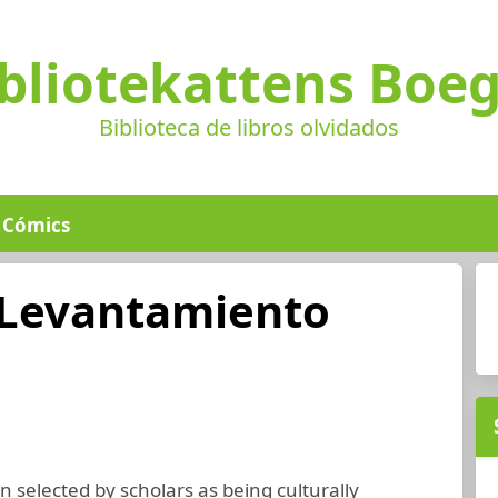
bliotekattens Boe
Biblioteca de libros olvidados
Cómics
l Levantamiento
 selected by scholars as being culturally