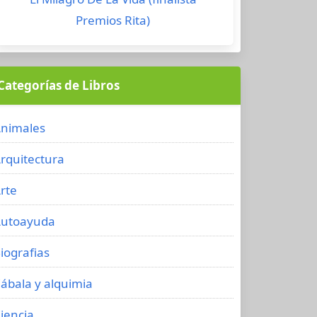
Premios Rita)
Categorías de Libros
nimales
rquitectura
rte
utoayuda
iografias
ábala y alquimia
iencia