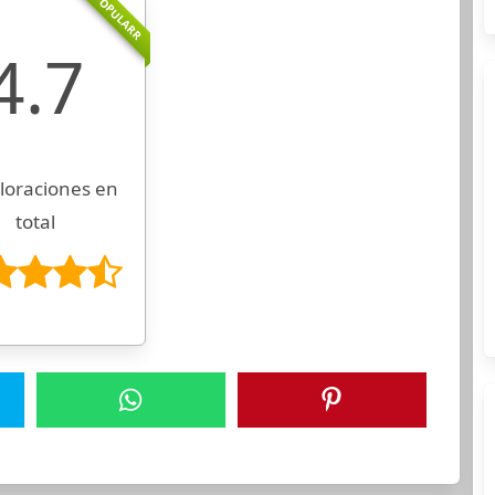
POPULARR
4.7
loraciones en
total