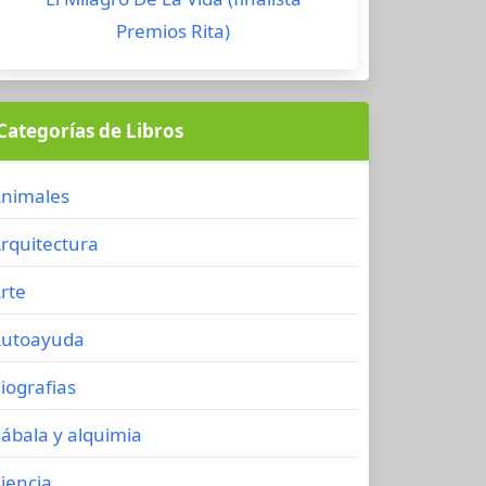
Premios Rita)
Categorías de Libros
nimales
rquitectura
rte
utoayuda
iografias
ábala y alquimia
iencia