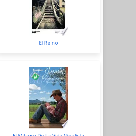
El Reino
El Milagro De La Vida (finalista