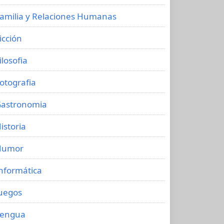
amilia y Relaciones Humanas
icción
ilosofia
otografia
astronomia
istoria
Humor
nformática
uegos
Lengua