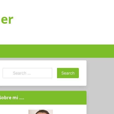
ger
Sobre mi ….