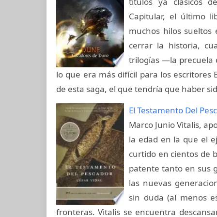
títulos ya clásicos d
Capitular, el último 
muchos hilos sueltos e
cerrar la historia, 
trilogías —la precuela
lo que era más difícil para los escritores 
de esta saga, el que tendría que haber sid
El Testamento Del Pes
Marco Junio Vitalis, ap
la edad en la que el e
curtido en cientos de 
patente tanto en sus g
las nuevas generacio
sin duda (al menos es
fronteras. Vitalis se encuentra descan