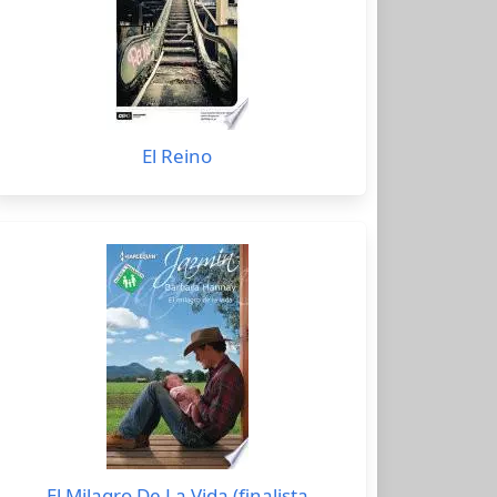
El Reino
El Milagro De La Vida (finalista