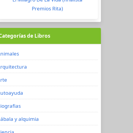
Premios Rita)
Categorías de Libros
nimales
rquitectura
rte
utoayuda
iografias
ábala y alquimia
iencia