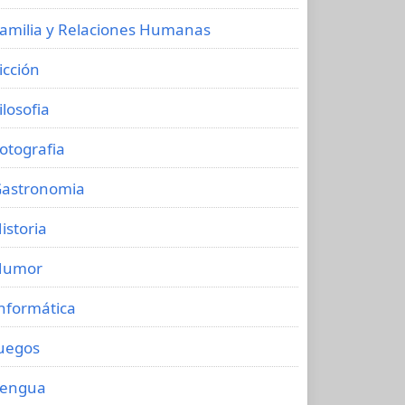
amilia y Relaciones Humanas
icción
ilosofia
otografia
astronomia
istoria
Humor
nformática
uegos
Lengua