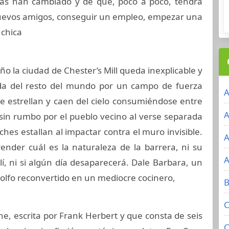
sas han cambiado y de que, poco a poco, tendrá
 nuevos amigos, conseguir un empleo, empezar una
 chica
ño la ciudad de Chester’s Mill queda inexplicable y
da del resto del mundo por un campo de fuerza
A
 se estrellan y caen del cielo consumiéndose entre
A
 sin rumbo por el pueblo vecino al verse separada
oches estallan al impactar contra el muro invisible.
A
nder cuál es la naturaleza de la barrera, ni su
A
í, ni si algún día desaparecerá. Dale Barbara, un
Golfo reconvertido en un mediocre cocinero,
B
C
ne, escrita por Frank Herbert y que consta de seis
C