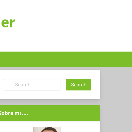
ger
Sobre mi ….