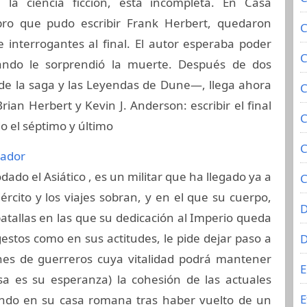
e la ciencia ficción, está incompleta. En Casa
libro que pudo escribir Frank Herbert, quedaron
C
 interrogantes al final. El autor esperaba poder
C
cuando le sorprendió la muerte. Después de dos
 de la saga y las Leyendas de Dune—, llega ahora
C
Brian Herbert y Kevin J. Anderson: escribir el final
C
o el séptimo y último
C
cador
odado el Asiático , es un militar que ha llegado ya a
C
jército y los viajes sobran, y en el que su cuerpo,
D
batallas en las que su dedicación al Imperio queda
estos como en sus actitudes, le pide dejar paso a
nes de guerreros cuya vitalidad podrá mantener
E
a es su esperanza) la cohesión de las actuales
E
sando en su casa romana tras haber vuelto de un