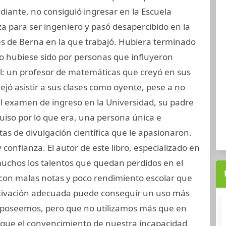
iante, no consiguió ingresar en la Escuela
za para ser ingeniero y pasó desapercibido en la
es de Berna en la que trabajó. Hubiera terminado
i no hubiese sido por personas que influyeron
l: un profesor de matemáticas que creyó en sus
ejó asistir a sus clases como oyente, pese a no
 examen de ingreso en la Universidad, su padre
quiso por lo que era, una persona única e
stas de divulgación científica que le apasionaron.
y confianza. El autor de este libro, especializado en
uchos los talentos que quedan perdidos en el
con malas notas y poco rendimiento escolar que
tivación adecuada puede conseguir un uso más
dos poseemos, pero que no utilizamos más que en
que el convencimiento de nuestra incapacidad