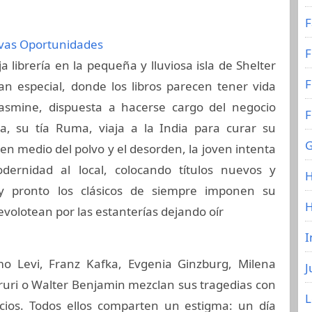
F
evas Oportunidades
F
a librería en la pequeña y lluviosa isla de Shelter
F
tan especial, donde los libros parecen tener vida
Jasmine, dispuesta a hacerse cargo del negocio
F
ia, su tía Ruma, viaja a la India para curar su
G
en medio del polvo y el desorden, la joven intenta
ernidad al local, colocando títulos nuevos y
H
y pronto los clásicos de siempre imponen su
evolotean por las estanterías dejando oír
I
mo Levi, Franz Kafka, Evgenia Ginzburg, Milena
J
ruri o Walter Benjamin mezclan sus tragedias con
ticios. Todos ellos comparten un estigma: un día