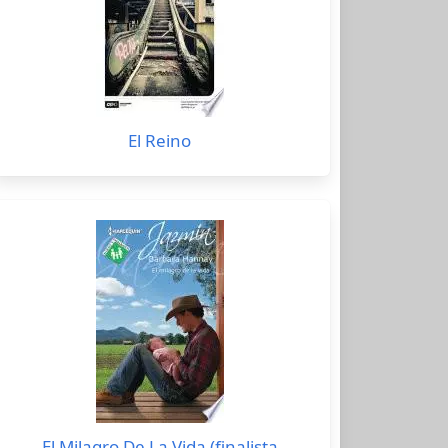
El Reino
El Milagro De La Vida (finalista