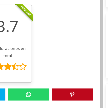
POPULARR
3.7
loraciones en
total