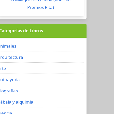
Premios Rita)
Categorías de Libros
nimales
rquitectura
rte
utoayuda
iografias
ábala y alquimia
iencia