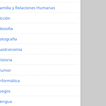
amilia y Relaciones Humanas
icción
ilosofia
otografia
astronomia
istoria
Humor
nformática
uegos
Lengua