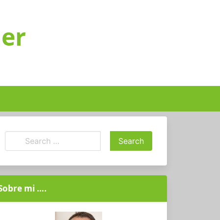
ger
Sobre mi ….