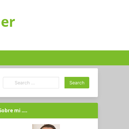
ger
Sobre mi ….