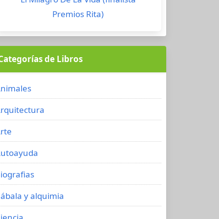
Premios Rita)
Categorías de Libros
nimales
rquitectura
rte
utoayuda
iografias
ábala y alquimia
iencia