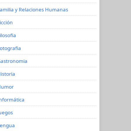
amilia y Relaciones Humanas
icción
ilosofia
otografia
astronomia
istoria
Humor
nformática
uegos
Lengua