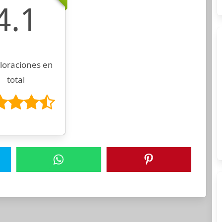
4.1
loraciones en
total