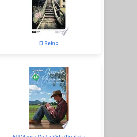
El Reino
El Milagro De La Vida (finalista