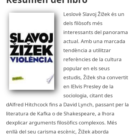
Leslovè Slavoj Žižek és un
dels filòsofs més
interessants del panorama
actual. Amb una marcada
tendència a utilitzar
referències de la cultura
popular en els seus
estudis, Žižek sha convertit
en lElvis Presley de la
sociologia, citant des
dAlfred Hitchcock fins a David Lynch, passant per la
literatura de Kafka o de Shakespeare, a lhora
dexplicar arguments filosòfics complexos. Més
enllà del seu carisma escènic, Žižek aborda