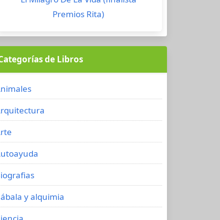
Premios Rita)
Categorías de Libros
nimales
rquitectura
rte
utoayuda
iografias
ábala y alquimia
iencia