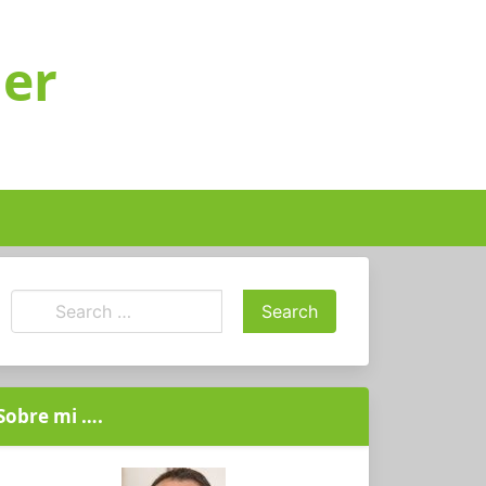
ger
Sobre mi ….