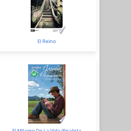
El Reino
El Milagro De La Vida (finalista