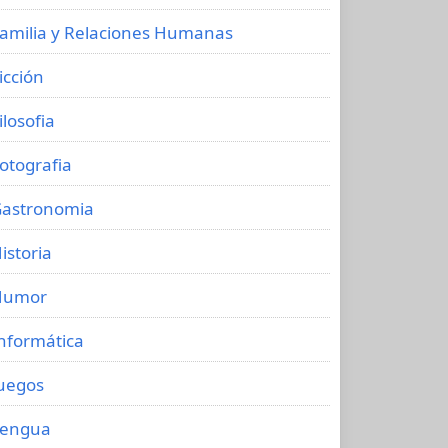
amilia y Relaciones Humanas
icción
ilosofia
otografia
astronomia
istoria
Humor
nformática
uegos
Lengua