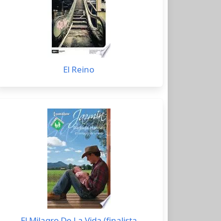
El Reino
El Milagro De La Vida (finalista