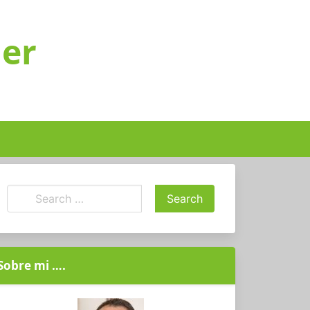
ger
Sobre mi ….