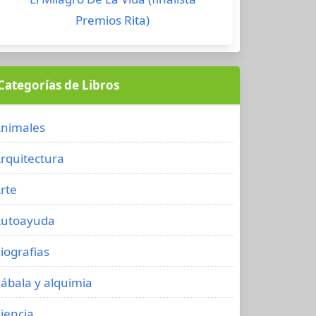
Premios Rita)
Categorías de Libros
nimales
rquitectura
rte
utoayuda
iografias
ábala y alquimia
iencia