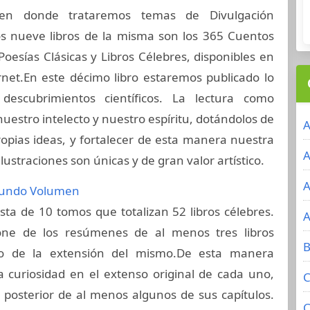
, en donde trataremos temas de Divulgación
ros nueve libros de la misma son los 365 Cuentos
 Poesías Clásicas y Libros Célebres, disponibles en
rnet.En este décimo libro estaremos publicado lo
descubrimientos científicos. La lectura como
nuestro intelecto y nuestro espíritu, dotándolos de
A
opias ideas, y fortalecer de esta manera nuestra
A
lustraciones son únicas y de gran valor artístico.
A
egundo Volumen
ta de 10 tomos que totalizan 52 libros célebres.
A
e de los resúmenes de al menos tres libros
B
do de la extensión del mismo.De esta manera
 curiosidad en el extenso original de cada uno,
C
 posterior de al menos algunos de sus capítulos.
C