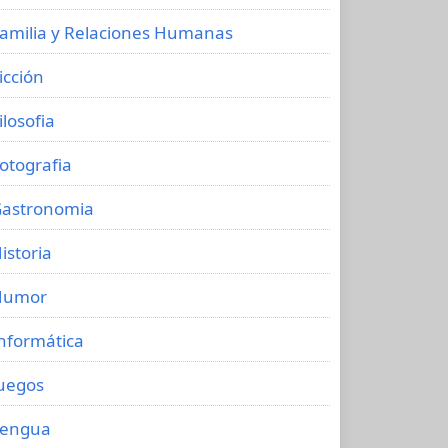
amilia y Relaciones Humanas
icción
ilosofia
otografia
astronomia
istoria
Humor
nformática
uegos
Lengua