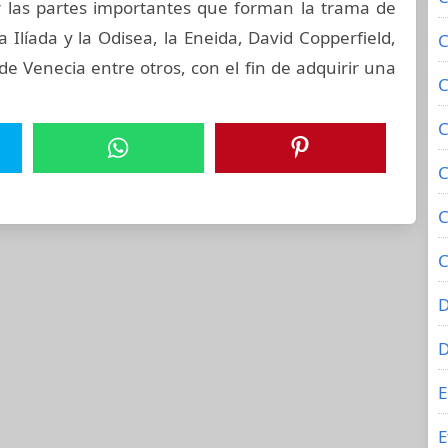
 las partes importantes que forman la trama de
a Ilíada y la Odisea, la Eneida, David Copperfield,
C
e Venecia entre otros, con el fin de adquirir una
C
C
C
C
C
D
E
E