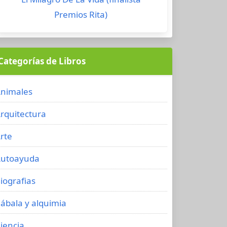
Premios Rita)
Categorías de Libros
nimales
rquitectura
rte
utoayuda
iografias
ábala y alquimia
iencia