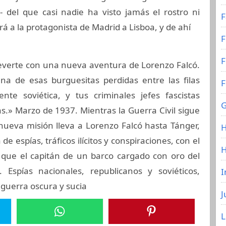
- del que casi nadie ha visto jamás el rostro ni
F
 a la protagonista de Madrid a Lisboa, y de ahí
F
F
everte con una nueva aventura de Lorenzo Falcó.
a de esas burguesitas perdidas entre las filas
F
te soviética, y tus criminales jefes fascistas
G
s.» Marzo de 1937. Mientras la Guerra Civil sigue
nueva misión lleva a Lorenzo Falcó hasta Tánger,
H
de espías, tráficos ilícitos y conspiraciones, con el
que el capitán de un barco cargado con oro del
spías nacionales, republicanos y soviéticos,
I
guerra oscura y sucia
J