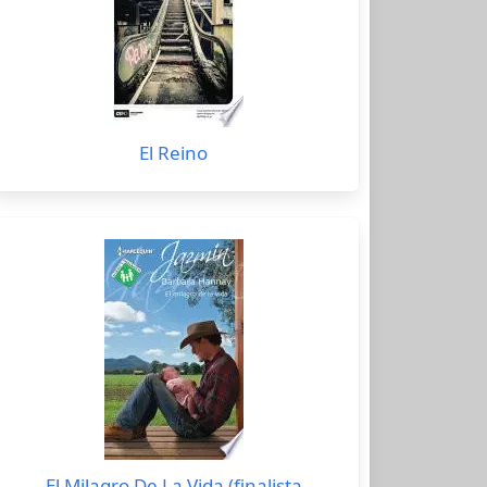
El Reino
El Milagro De La Vida (finalista