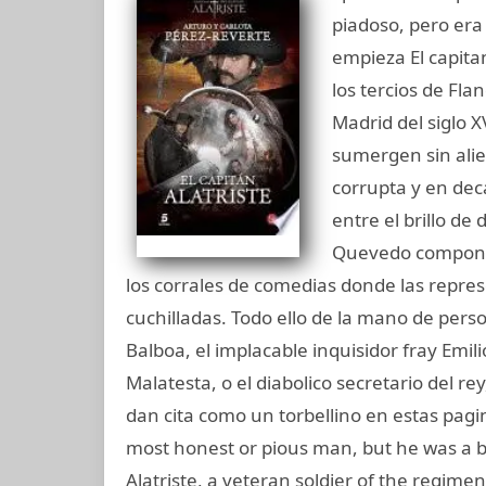
piadoso, pero er
empieza El capitan
los tercios de Fl
Madrid del siglo 
sumergen sin alie
corrupta y en dec
entre el brillo de
Quevedo compone 
los corrales de comedias donde las repre
cuchilladas. Todo ello de la mano de perso
Balboa, el implacable inquisidor fray Emil
Malatesta, o el diabolico secretario del re
dan cita como un torbellino en estas pagin
most honest or pious man, but he was a b
Alatriste, a veteran soldier of the regim