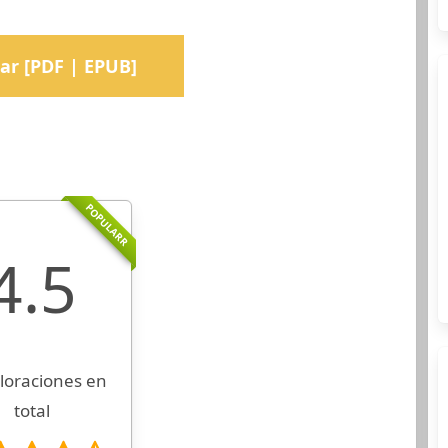
ar [PDF | EPUB]
POPULARR
4.5
loraciones en
total