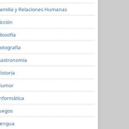
amilia y Relaciones Humanas
icción
ilosofia
otografia
astronomia
istoria
Humor
nformática
uegos
Lengua