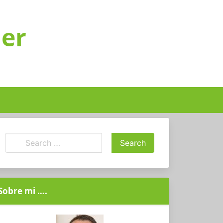
ger
Sobre mi ….