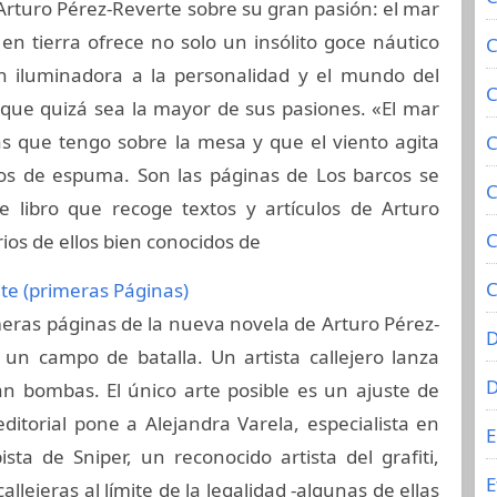
Arturo Pérez-Reverte sobre su gran pasión: el mar
en tierra ofrece no solo un insólito goce náutico
C
n iluminadora a la personalidad y el mundo del
C
a que quizá sea la mayor de sus pasiones. «El mar
llas que tengo sobre la mesa y que el viento agita
C
s de espuma. Son las páginas de Los barcos se
C
te libro que recoge textos y artículos de Arturo
C
ios de ellos bien conocidos de
C
nte (primeras Páginas)
meras páginas de la nueva novela de Arturo Pérez-
D
 un campo de batalla. Un artista callejero lanza
an bombas. El único arte posible es un ajuste de
itorial pone a Alejandra Varela, especialista en
E
ista de Sniper, un reconocido artista del grafiti,
E
llejeras al límite de la legalidad -algunas de ellas