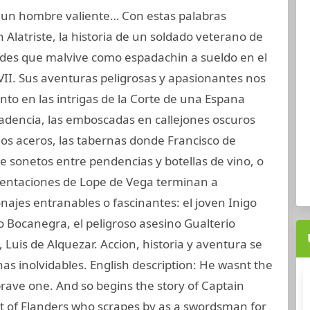
a un hombre valiente… Con estas palabras
 Alatriste, la historia de un soldado veterano de
andes que malvive como espadachin a sueldo en el
XVII. Sus aventuras peligrosas y apasionantes nos
nto en las intrigas de la Corte de una Espana
adencia, las emboscadas en callejones oscuros
 dos aceros, las tabernas donde Francisco de
sonetos entre pendencias y botellas de vino, o
sentaciones de Lope de Vega terminan a
najes entranables o fascinantes: el joven Inigo
io Bocanegra, el peligroso asesino Gualterio
y, Luis de Alquezar. Accion, historia y aventura se
as inolvidables. English description: He wasnt the
rave one. And so begins the story of Captain
ent of Flanders who scrapes by as a swordsman for