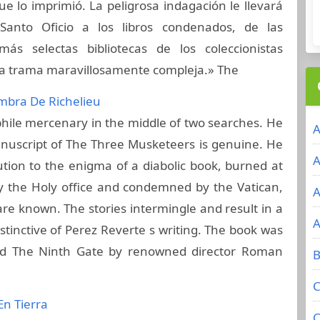
 lo imprimió. La peligrosa indagación le llevará
Santo Oficio a los libros condenados, de las
más selectas bibliotecas de los coleccionistas
 una trama maravillosamente compleja.» The
mbra De Richelieu
ophile mercenary in the middle of two searches. He
A
anuscript of The Three Musketeers is genuine. He
A
ution to the enigma of a diabolic book, burned at
by the Holy office and condemned by the Vatican,
A
are known. The stories intermingle and result in a
A
istinctive of Perez Reverte s writing. The book was
tled The Ninth Gate by renowned director Roman
B
C
En Tierra
C