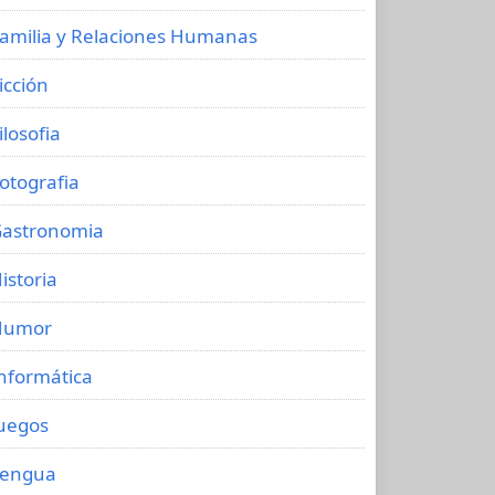
amilia y Relaciones Humanas
icción
ilosofia
otografia
astronomia
istoria
Humor
nformática
uegos
Lengua