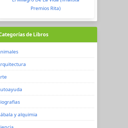
Premios Rita)
Categorías de Libros
nimales
rquitectura
rte
utoayuda
iografias
ábala y alquimia
iencia