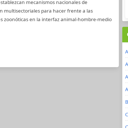
 establezcan mecanismos nacionales de
 multisectoriales para hacer frente a las
 zoonóticas en la interfaz animal-hombre-medio
A
A
A
A
B
C
C