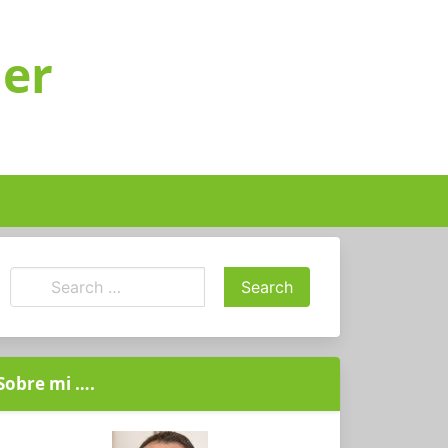
ger
Sobre mi ….