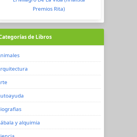
Premios Rita)
Categorías de Libros
nimales
rquitectura
rte
utoayuda
iografias
ábala y alquimia
iencia