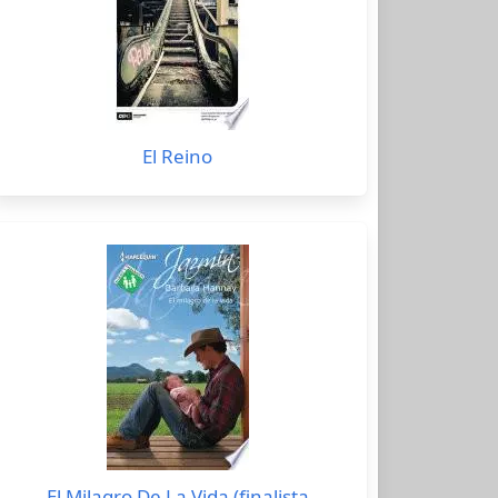
El Reino
El Milagro De La Vida (finalista