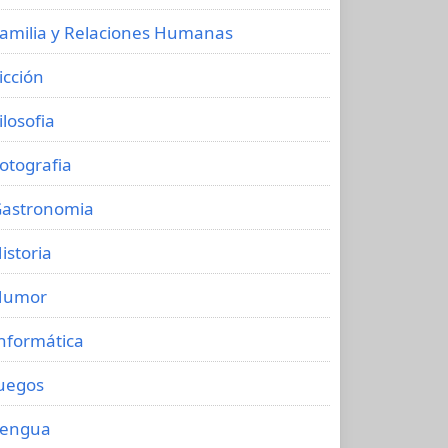
amilia y Relaciones Humanas
icción
ilosofia
otografia
astronomia
istoria
Humor
nformática
uegos
Lengua