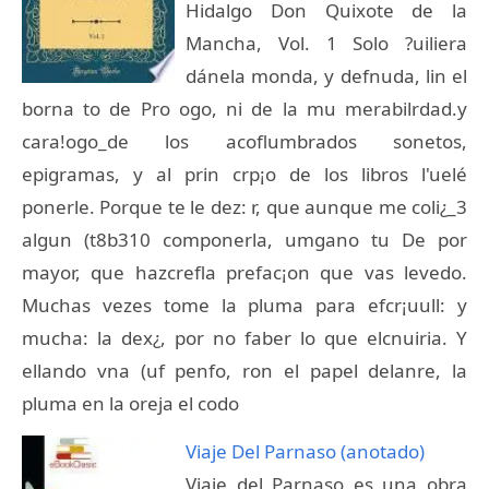
Hidalgo Don Quixote de la
Mancha, Vol. 1 Solo ?uiliera
dánela monda, y defnuda, lin el
borna to de Pro ogo, ni de la mu merabilrdad.y
cara!ogo_de los acoflumbrados sonetos,
epigramas, y al prin crp¡o de los libros l'uelé
ponerle. Porque te le dez: r, que aunque me coli¿_3
algun (t8b310 componerla, umgano tu De por
mayor, que hazcrefla prefac¡on que vas levedo.
Muchas vezes tome la pluma para efcr¡uull: y
mucha: la dex¿, por no faber lo que elcnuiria. Y
ellando vna (uf penfo, ron el papel delanre, la
pluma en la oreja el codo
Viaje Del Parnaso (anotado)
Viaje del Parnaso es una obra