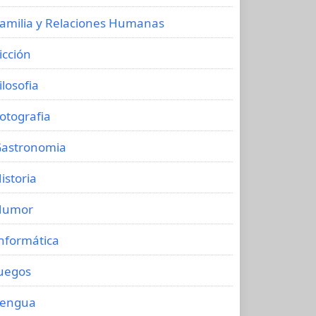
amilia y Relaciones Humanas
icción
ilosofia
otografia
astronomia
istoria
Humor
nformática
uegos
Lengua