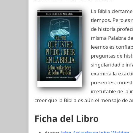
La Biblia ciertame
tiempos. Pero es
de historia profec
misma Palabra de 
leemos es confiabl
preguntas de histo
singularidad e inf
examina la exactit
presentes, muestr
irrefutable de la
creer que la Biblia es aún el mensaje de 
Ficha del Libro
Autor:
John Ankerberg
John Weldon