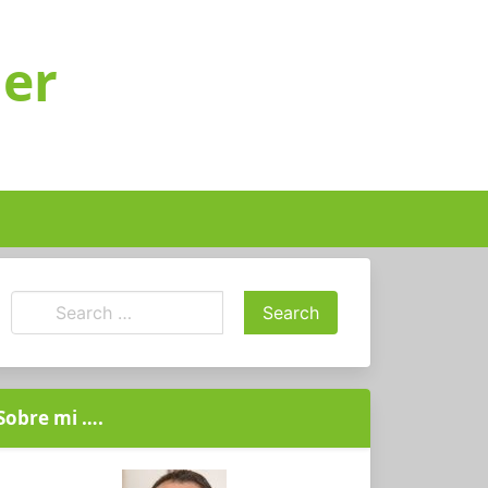
ger
Sobre mi ….