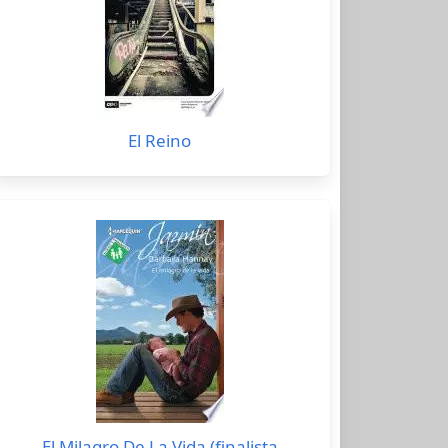
El Reino
El Milagro De La Vida (finalista