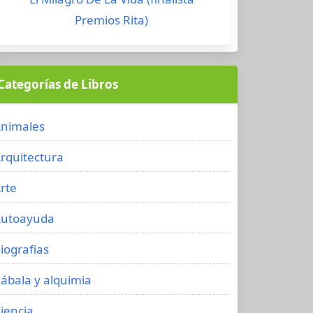
Premios Rita)
Categorías de Libros
nimales
rquitectura
rte
utoayuda
iografias
ábala y alquimia
iencia