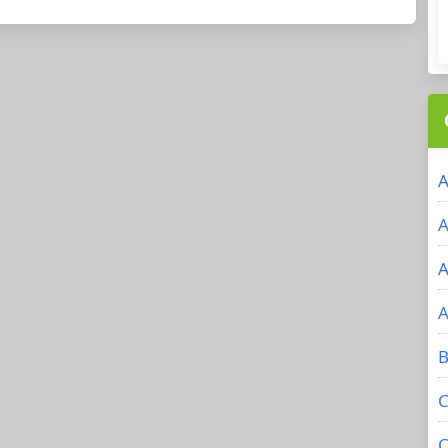
A
A
A
A
B
C
C