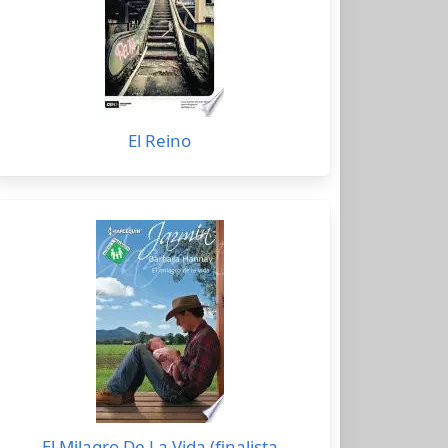
El Reino
El Milagro De La Vida (finalista