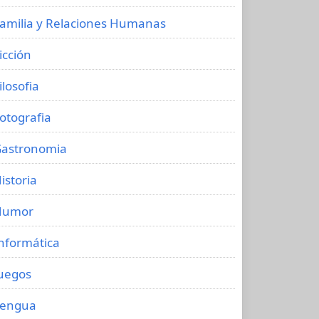
amilia y Relaciones Humanas
icción
ilosofia
otografia
astronomia
istoria
Humor
nformática
uegos
Lengua