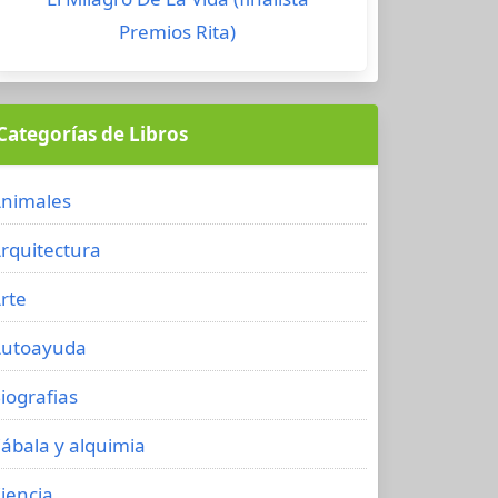
Premios Rita)
Categorías de Libros
nimales
rquitectura
rte
utoayuda
iografias
ábala y alquimia
iencia