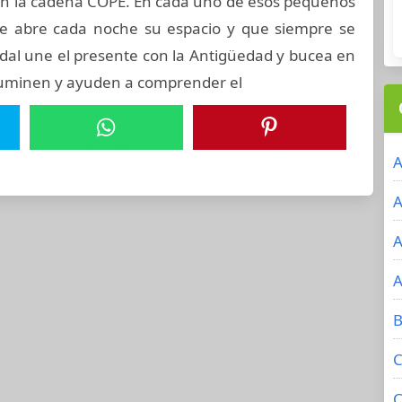
n la cadena COPE. En cada uno de esos pequeños
e abre cada noche su espacio y que siempre se
 Vidal une el presente con la Antigüedad y bucea en
iluminen y ayuden a comprender el
A
A
A
A
B
C
C