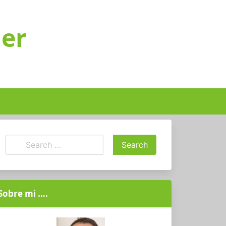
ger
Sobre mi ….